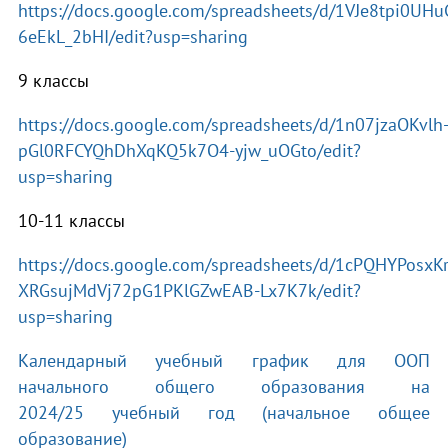
https://docs.google.com/spreadsheets/d/1VJe8tpi0U
6eEkL_2bHI/edit?usp=sharing
9 классы
https://docs.google.com/spreadsheets/d/1n07jzaOKvlh
pGl0RFCYQhDhXqKQ5k7O4-yjw_uOGto/edit?
usp=sharing
10-11 классы
https://docs.google.com/spreadsheets/d/1cPQHYPosxKr
XRGsujMdVj72pG1PKlGZwEAB-Lx7K7k/edit?
usp=sharing
Календарный учебный график для ООП
начального общего образования на
2024/25 учебный год (начальное общее
образование)